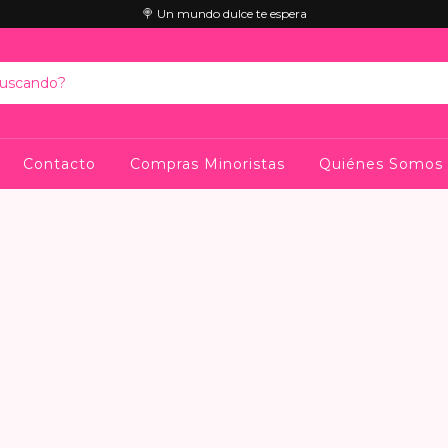
🍭 Un mundo dulce te espera
Contacto
Compras Minoristas
Quiénes Somos