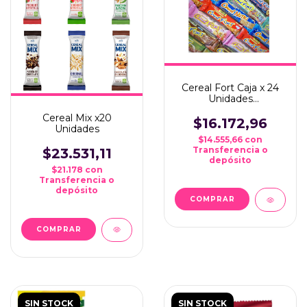
Cereal Fort Caja x 24
Unidades
*GOLOSINAS DEL
Cereal Mix x20
SUR*
$16.172,96
Unidades
$14.555,66
con
Transferencia o
$23.531,11
depósito
$21.178
con
Transferencia o
depósito
COMPRAR
COMPRAR
SIN STOCK
SIN STOCK