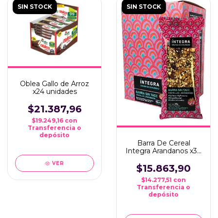
SIN STOCK
SIN STOCK
Oblea Gallo de Arroz
x24 unidades
$21.387,96
$19.249,16
con
Transferencia o
depósito
Barra De Cereal
Integra Arandanos x38
Grms x10 Unidades
VER
$15.863,90
$14.277,51
con
Transferencia o
depósito