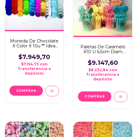
Moneda De Chocolate
X Color X 10u ** Ideal
Paletas De Caramelo
Candy Bar **
X10 U 6,5cm Diam
$7.949,70
Aprox *ideal Candy
Bar*
$9.147,60
$7.154,73
con
Transferencia o
$8.232,84
con
depósito
Transferencia o
depósito
COMPRAR
COMPRAR