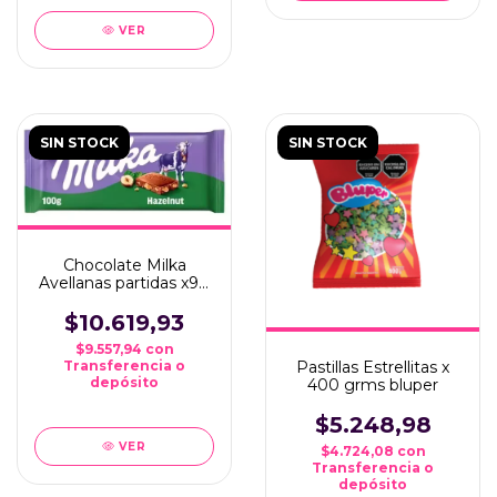
VER
SIN STOCK
SIN STOCK
Chocolate Milka
Avellanas partidas x90
grms
$10.619,93
$9.557,94
con
Pastillas Estrellitas x
Transferencia o
depósito
400 grms bluper
$5.248,98
VER
$4.724,08
con
Transferencia o
depósito