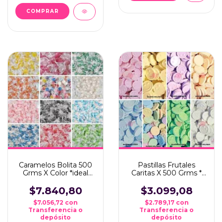
COMPRAR
Caramelos Bolita 500
Pastillas Frutales
Grms X Color *ideal
Caritas X 500 Grms *
Candy Bar*
Ideal Candy Bar *
$7.840,80
$3.099,08
$7.056,72
con
$2.789,17
con
Transferencia o
Transferencia o
depósito
depósito