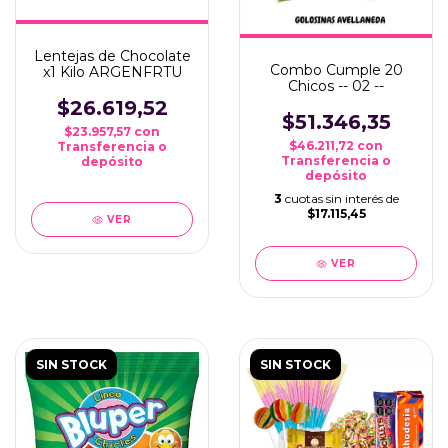
Lentejas de Chocolate
Combo Cumple 20
x1 Kilo ARGENFRTU
Chicos -- 02 --
$26.619,52
$51.346,35
$23.957,57
con
$46.211,72
con
Transferencia o
Transferencia o
depósito
depósito
3
cuotas sin interés de
$17.115,45
VER
VER
SIN STOCK
SIN STOCK