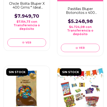
Chicle Bolita Bluper X
400 Grms * Ideal
Pastillas Bluper
Candy Bar *
Botoncitos x 400
$7.949,70
grms
$5.248,98
$7.154,73
con
Transferencia o
$4.724,08
con
depósito
Transferencia o
depósito
VER
VER
SIN STOCK
SIN STOCK