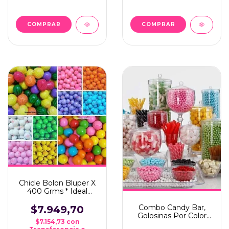
COMPRAR
COMPRAR
Chicle Bolon Bluper X
400 Grms * Ideal
Candy Bar *
Combo Candy Bar,
$7.949,70
Golosinas Por Color
$7.154,73
con
**mesa Dulce**