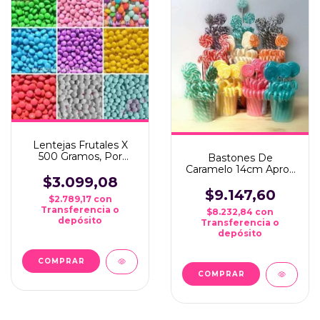
Lentejas Frutales X
500 Gramos, Por
Bastones De
Color... Ideal Candy Bar
Caramelo 14cm Aprox
$3.099,08
X 10 Unid *ideal Candy
Bar*
$9.147,60
$2.789,17
con
Transferencia o
$8.232,84
con
depósito
Transferencia o
depósito
COMPRAR
COMPRAR