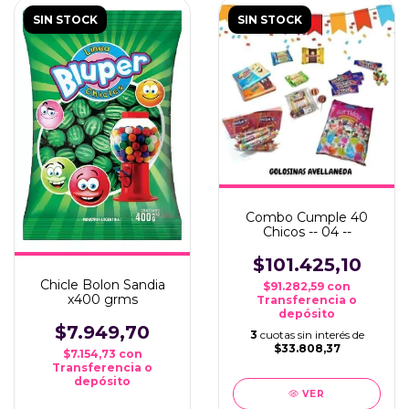
SIN STOCK
SIN STOCK
Combo Cumple 40
Chicos -- 04 --
$101.425,10
Chicle Bolon Sandia
$91.282,59
con
x400 grms
Transferencia o
depósito
$7.949,70
3
cuotas sin interés de
$33.808,37
$7.154,73
con
Transferencia o
depósito
VER