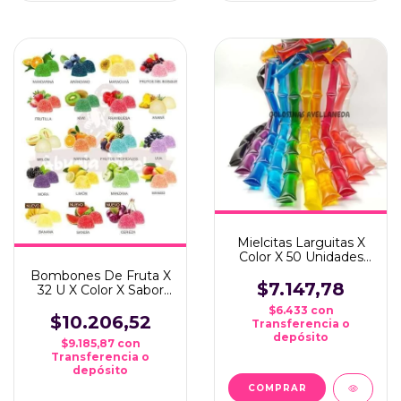
Mielcitas Larguitas X
Color X 50 Unidades
*ideal Candy Bar*
Bombones De Fruta X
$7.147,78
32 U X Color X Sabor
*ideal Candy Bar*
$6.433
con
$10.206,52
Transferencia o
depósito
$9.185,87
con
Transferencia o
depósito
COMPRAR