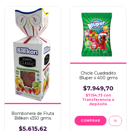
Chicle Cuadradito
Bluper x 400 grms
$7.949,70
$7.154,73
con
Transferencia o
depósito
Bombonera de Fruta
Billiken x350 grms
$5.615,62