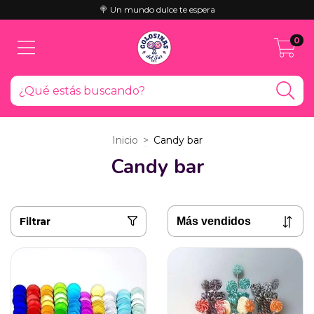
🍭 Un mundo dulce te espera
0
Inicio
>
Candy bar
Candy bar
Filtrar