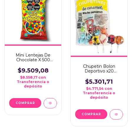
Mini Lentejas De
Chocolate X 500
Grms... * Ideal Candy
Chupetin Bolon
Bar*
$9.509,08
Deportivo x20
Unidades
$8.558,17
con
$5.301,71
Transferencia o
depósito
$4.771,54
con
Transferencia o
depósito
COMPRAR