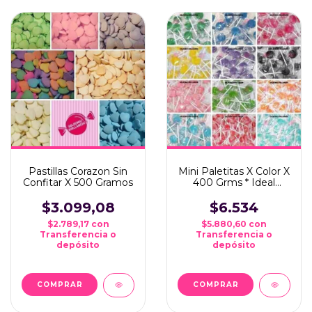
Pastillas Corazon Sin
Mini Paletitas X Color X
Confitar X 500 Gramos
400 Grms * Ideal
Candy Bar*
$3.099,08
$6.534
$2.789,17
con
$5.880,60
con
Transferencia o
Transferencia o
depósito
depósito
COMPRAR
COMPRAR