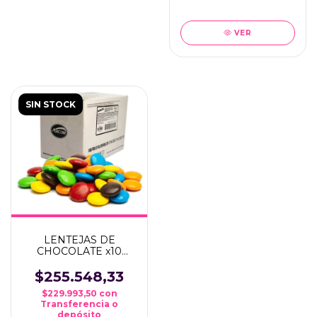
VER
SIN STOCK
LENTEJAS DE
CHOCOLATE x10
KILOS ARGENFRUT
(ROCKLETS)
$255.548,33
$229.993,50
con
Transferencia o
depósito