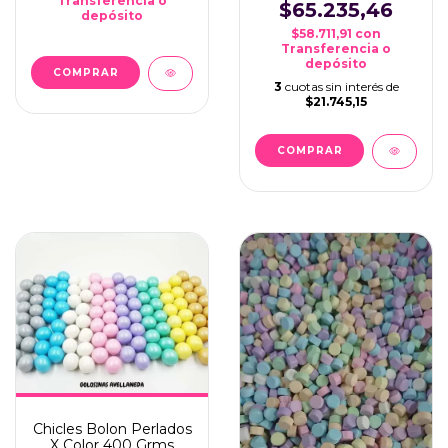
Transferencia o
$65.235,46
depósito
$58.711,91
con
Transferencia o
depósito
COMPRAR
3
cuotas sin interés de
$21.745,15
Chicles Bolon Perlados
X Color 400 Grms