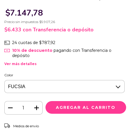
$7.147,78
Precio sin impuestos
$5.907,26
$6.433
con
Transferencia o depósito
24
cuotas de
$787,92
10% de descuento
pagando con Transferencia o
depósito
Ver más detalles
Color
CAMBIAR CP
Entregas para el CP:
Medios de envío