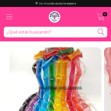
🍭 Un mundo dulce te espera
0