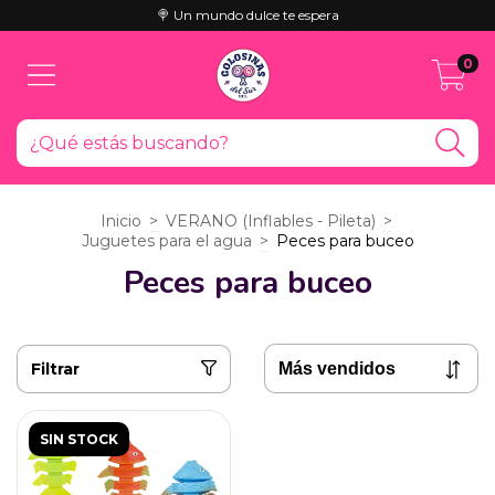
🍭 Un mundo dulce te espera
0
Inicio
>
VERANO (Inflables - Pileta)
>
Juguetes para el agua
>
Peces para buceo
Peces para buceo
Filtrar
SIN STOCK