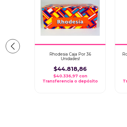
Rhodesia Caja Por 36
Ro
Unidades!
$44.818,86
Unidades
$40.336,97
con
45
Transferencia o depósito
T
on
depósito