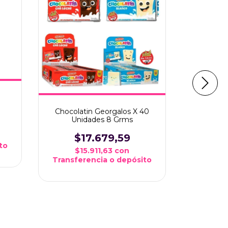
Conitos J
Chocolatin Georgalos X 40
Unidades 8 Grms
$
$1
$17.679,59
Transfe
to
$15.911,63
con
Transferencia o depósito