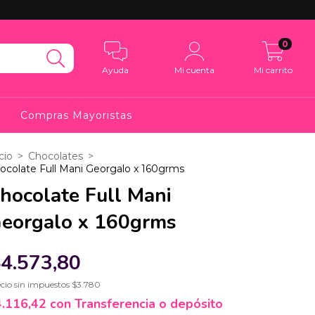
0
Ayuda
Mi cuenta
Mi carrito
Compras Mayoristas
cio
>
Chocolates
>
ocolate Full Mani Georgalo x 160grms
hocolate Full Mani
eorgalo x 160grms
4.573,80
cio sin impuestos
$3.780
4.116,42
con
Transferencia o depósito