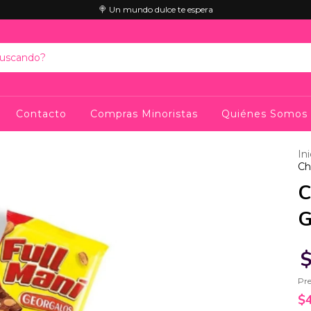
🍭 Un mundo dulce te espera
Contacto
Compras Minoristas
Quiénes Somos
Ini
Ch
C
G
$
Pre
$