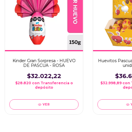
Kinder Gran Sorpresa - HUEVO
Huevitos Pascua
DE PASCUA - ROSA
unid
$32.022,22
$36.6
$28.820
con
Transferencia o
$32.998,89
con
depósito
depó
VER