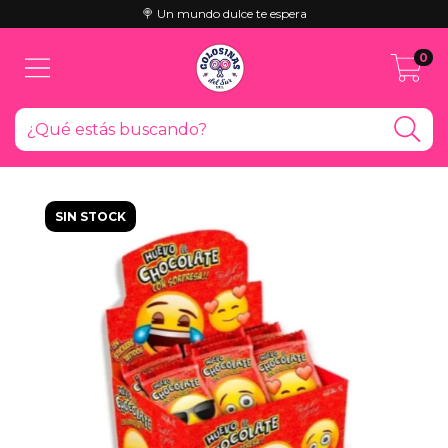
🍭 Un mundo dulce te espera
0
SIN STOCK