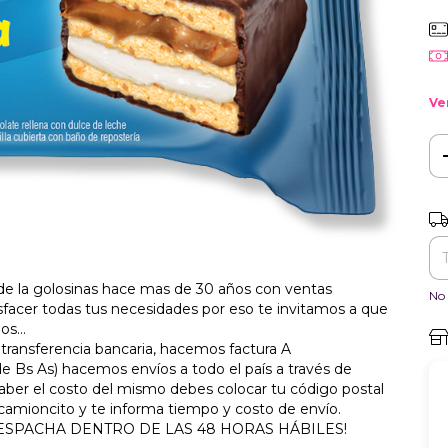
Ve
Ent
de la golosinas hace mas de 30 años con ventas
No 
isfacer todas tus necesidades por eso te invitamos a que
s...
ransferencia bancaria, hacemos factura A
e Bs As) hacemos envíos a todo el país a través de
saber el costo del mismo debes colocar tu código postal
 camioncito y te informa tiempo y costo de envío.
SE DESPACHA DENTRO DE LAS 48 HORAS HÁBILES!