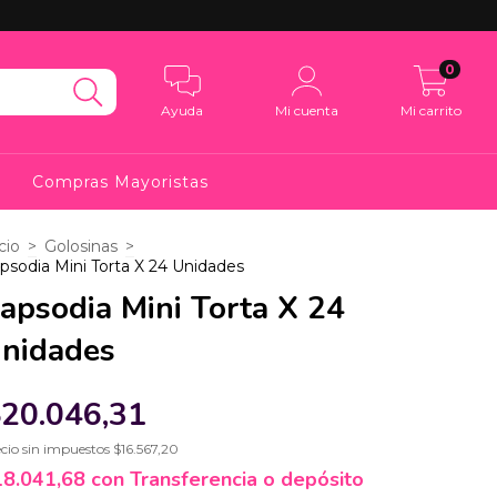
0
Ayuda
Mi cuenta
Mi carrito
Compras Mayoristas
cio
>
Golosinas
>
psodia Mini Torta X 24 Unidades
apsodia Mini Torta X 24
nidades
20.046,31
cio sin impuestos
$16.567,20
18.041,68
con
Transferencia o depósito