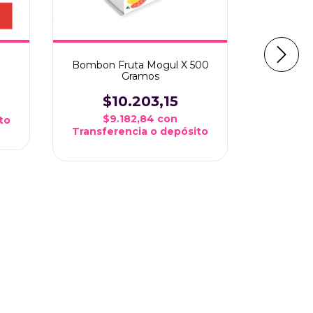
Turron A
$
Bombon Fruta Mogul X 500
$1
Gramos
Transfe
$10.203,15
$9.182,84
con
to
Transferencia o depósito