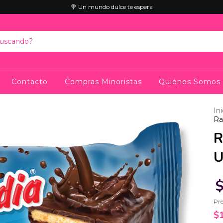
🍭 Un mundo dulce te espera
Contacto
Compras Minoristas
Quiénes Somos
Ini
Ra
R
U
$
Pre
$