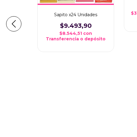
$3
Sapito x24 Unidades
$9.493,90
$8.544,51
con
Transferencia o depósito
icolor X 1
Candy Bar
95
con
depósito