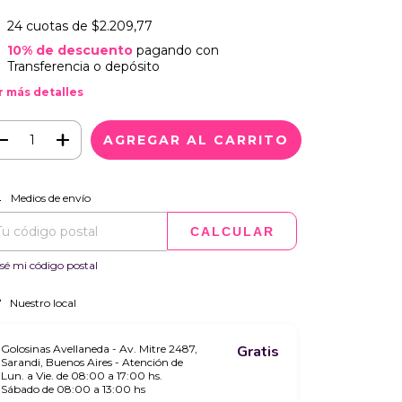
24
cuotas de
$2.209,77
10% de descuento
pagando con
Transferencia o depósito
r más detalles
CAMBIAR CP
regas para el CP:
Medios de envío
CALCULAR
sé mi código postal
Nuestro local
Golosinas Avellaneda - Av. Mitre 2487,
Gratis
Sarandi, Buenos Aires - Atención de
Lun. a Vie. de 08:00 a 17:00 hs.
Sábado de 08:00 a 13:00 hs