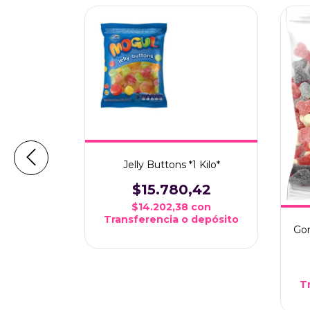
lo Conitos
Jelly Buttons *1 Kilo*
42
$15.780,42
con
$14.202,38
con
depósito
Transferencia o depósito
Gom
T