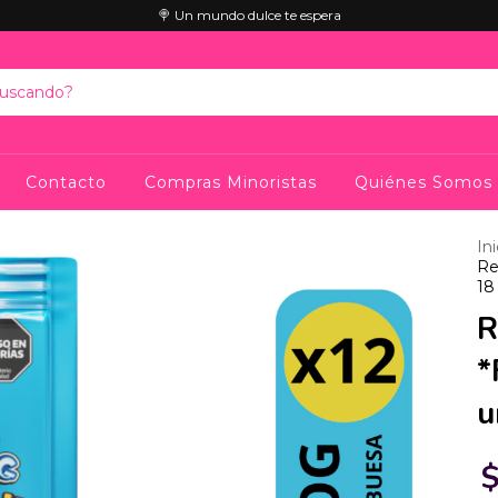
🍭 Un mundo dulce te espera
Contacto
Compras Minoristas
Quiénes Somos
Ini
Re
18
R
*
u
$