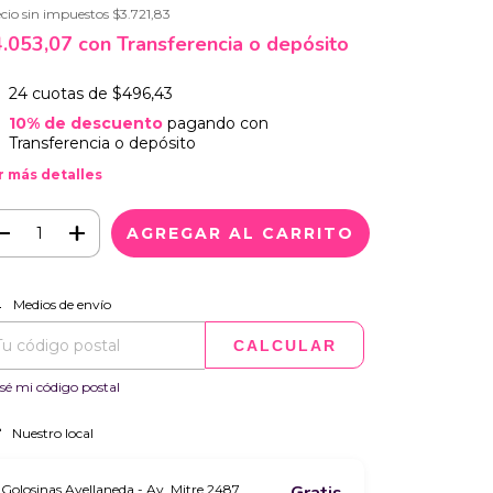
cio sin impuestos
$3.721,83
4.053,07
con
Transferencia o depósito
24
cuotas de
$496,43
10% de descuento
pagando con
Transferencia o depósito
r más detalles
CAMBIAR CP
regas para el CP:
Medios de envío
CALCULAR
sé mi código postal
Nuestro local
Golosinas Avellaneda - Av. Mitre 2487,
Gratis