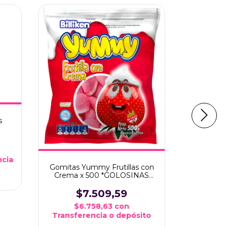
s
Rollo M
ncia
Gomitas Yummy Frutillas con
$
Crema x 500 *GOLOSINAS
DEL SUR*
$7
$7.509,59
Transfe
$6.758,63
con
Transferencia o depósito