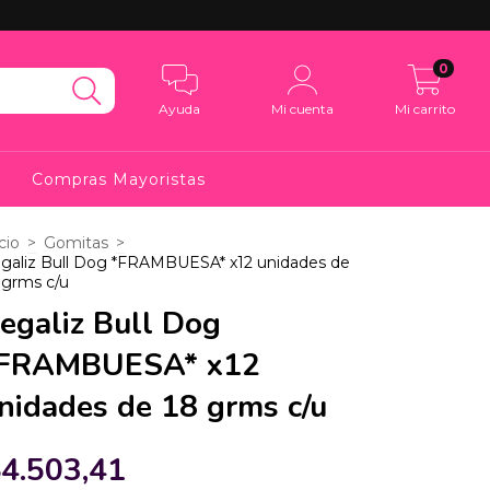
0
Ayuda
Mi cuenta
Mi carrito
Compras Mayoristas
cio
>
Gomitas
>
galiz Bull Dog *FRAMBUESA* x12 unidades de
 grms c/u
egaliz Bull Dog
FRAMBUESA* x12
nidades de 18 grms c/u
4.503,41