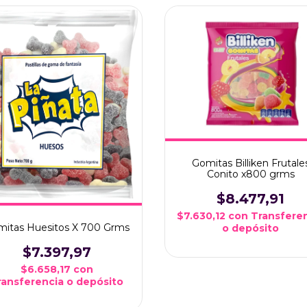
Gomitas Billiken Frutale
Conito x800 grms
$8.477,91
$7.630,12
con
Transfere
itas Huesitos X 700 Grms
o depósito
$7.397,97
$6.658,17
con
ransferencia o depósito