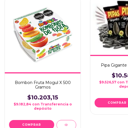
Pipa Gigante 
$10.5
$9.526,57
con
T
Bombon Fruta Mogul X 500
depó
Gramos
$10.203,15
$9.182,84
con
Transferencia o
depósito