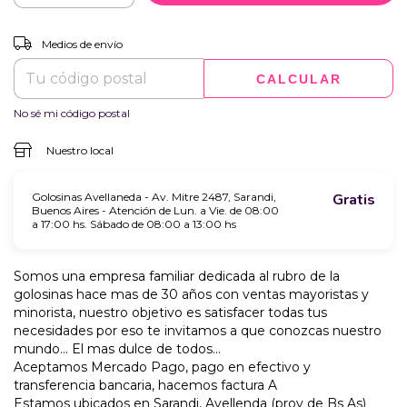
CAMBIAR CP
Entregas para el CP:
Medios de envío
CALCULAR
No sé mi código postal
Nuestro local
Golosinas Avellaneda - Av. Mitre 2487, Sarandi,
Gratis
Buenos Aires - Atención de Lun. a Vie. de 08:00
a 17:00 hs. Sábado de 08:00 a 13:00 hs
Somos una empresa familiar dedicada al rubro de la
golosinas hace mas de 30 años con ventas mayoristas y
minorista, nuestro objetivo es satisfacer todas tus
necesidades por eso te invitamos a que conozcas nuestro
mundo... El mas dulce de todos...
Aceptamos Mercado Pago, pago en efectivo y
transferencia bancaria, hacemos factura A
Estamos ubicados en Sarandi, Avellenda (prov de Bs As)