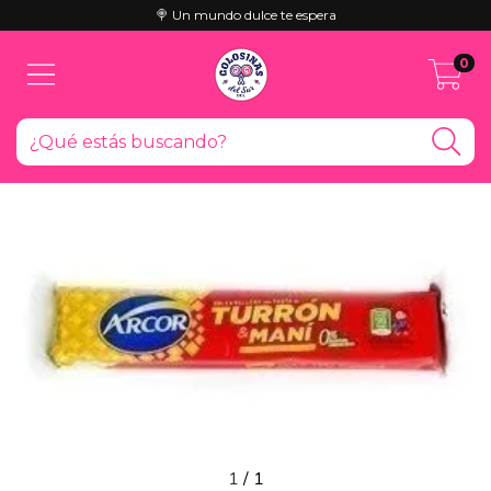
🍭 Un mundo dulce te espera
0
1
/
1