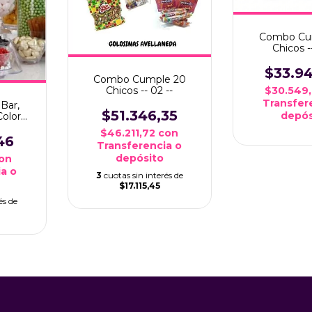
Combo Cu
Chicos --
$33.9
Combo Cumple 20
$30.549
Chicos -- 02 --
Transfer
Bar,
$51.346,35
depós
Color
**
$46.211,72
con
46
Transferencia o
depósito
on
a o
3
cuotas sin interés de
$17.115,45
és de