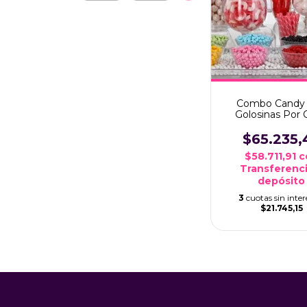
Combo Candy 
Golosinas Por 
**mesa Dulce
$65.235,
$58.711,91
c
Transferenci
depósito
3
cuotas sin inter
$21.745,15