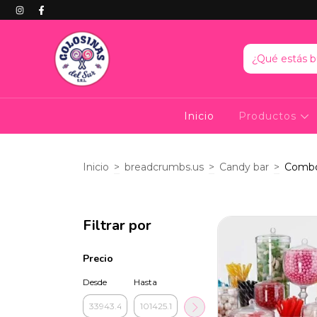
Inicio
Productos
Inicio
>
breadcrumbs.us
>
Candy bar
>
Comb
Filtrar por
Precio
Desde
Hasta