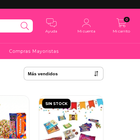
0
Ayuda
Mi cuenta
Mi carrito
Compras Mayoristas
SIN STOCK