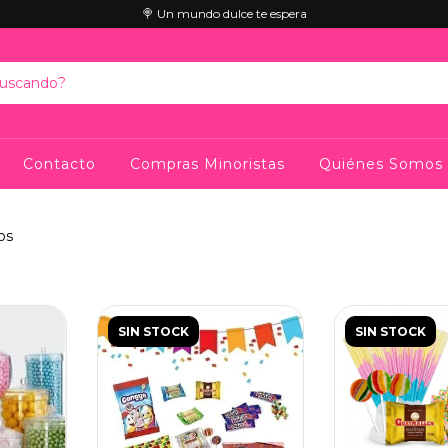
🍭 Un mundo dulce te espera
Contacto
Compras Minoristas
Quiénes Somos
os
SIN STOCK
SIN STOCK