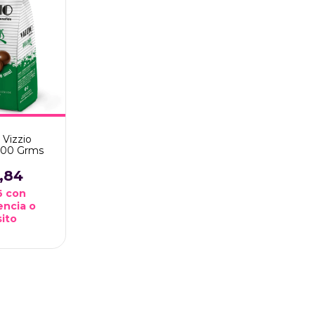
 Vizzio
100 Grms
,84
6
con
encia o
ito