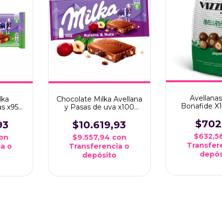
Avellanas
lka
Chocolate Milka Avellana
Bonafide X
as x95
y Pasas de uva x100
grms
$702
93
$10.619,93
$632,5
on
$9.557,94
con
Transfer
a o
Transferencia o
depós
depósito