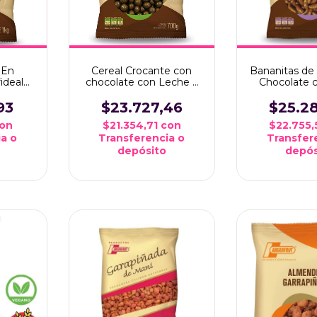
 En
Cereal Crocante con
Bananitas de
ideal
chocolate con Leche x
Chocolate 
*
700 grms
x600 
93
$23.727,46
$25.2
on
$21.354,71
con
$22.755
a o
Transferencia o
Transfer
depósito
depós