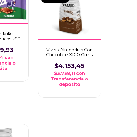
e Milka
rtidas x90
s
19,93
Vizzio Almendras Con
Chocolate X100 Grms
94
con
encia o
$4.153,45
ito
$3.738,11
con
Transferencia o
depósito