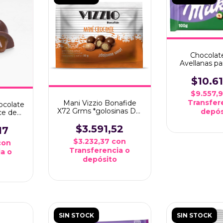
Chocolat
Avellanas pa
grm
$10.6
$9.557,
Transfer
Mani Vizzio Bonafide
ocolate
X72 Grms *golosinas Del
depós
ce de
Sur*
g
$3.591,52
17
$3.232,37
con
con
Transferencia o
a o
depósito
SIN STOCK
SIN STOCK