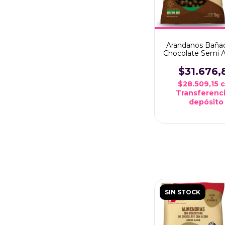
Arandanos Baña
Chocolate Semi 
x1 kg
$31.676,
$28.509,15
Transferenci
depósito
SIN STOCK