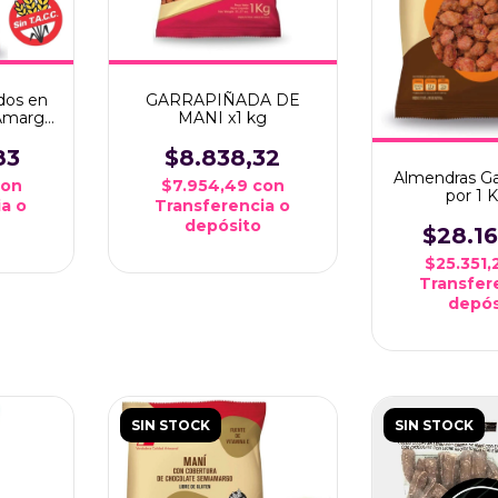
dos en
GARRAPIÑADA DE
Amargo
MANI x1 kg
83
$8.838,32
Almendras Ga
con
$7.954,49
con
por 1 
a o
Transferencia o
depósito
$28.1
$25.351
Transfer
depós
SIN STOCK
SIN STOCK