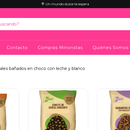
🍭 Un mundo dulce te espera
Contacto
Compras Minoristas
Quiénes Somos
eales bañados en choco con leche y blanco