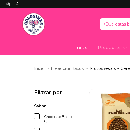
Inicio
Productos
Inicio
>
breadcrumbs.us
>
Frutos secos y Cer
Filtrar por
Sabor
Chocolate Blanco
(1)