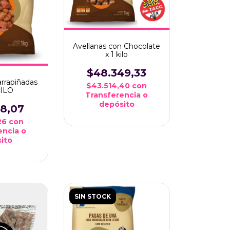
Avellanas con Chocolate
x 1 kilo
$48.349,33
rrapiñadas
$43.514,40
con
KILO
Transferencia o
depósito
68,07
,26
con
encia o
ito
SIN STOCK