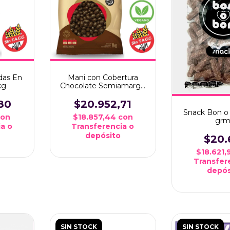
das En
Mani con Cobertura
kg
Chocolate Semiamargo
x1 kg
80
$20.952,71
Snack Bon o
con
$18.857,44
con
grm
a o
Transferencia o
depósito
$20.
$18.621
Transfer
depós
SIN STOCK
SIN STOCK