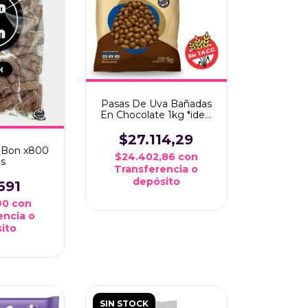
Pasas De Uva Bañadas
En Chocolate 1kg *ideal
Candy Bar*
$27.114,29
 Bon x800
$24.402,86
con
s
Transferencia o
depósito
691
,90
con
encia o
ito
SIN STOCK