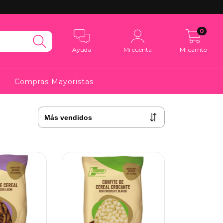
0
Ayuda
Mi cuenta
Mi carrito
Compras Mayoristas