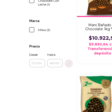
Chocolate Con
Leche (1)
Marca
Mani Bañado
Chocolate 1kg *
Milka (3)
Candy Bar
$10.922,
$9.830,64
c
Precio
Transferenci
depósito
Desde
Hasta