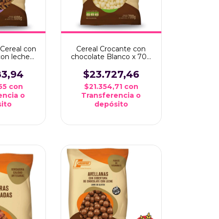
 Cereal con
Cereal Crocante con
con leche
chocolate Blanco x 700
grms
grms
83,94
$23.727,46
,55
con
$21.354,71
con
encia o
Transferencia o
ito
depósito