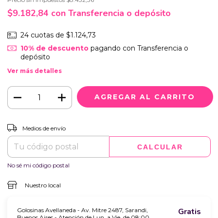
$9.182,84
con
Transferencia o depósito
24
cuotas de
$1.124,73
10% de descuento
pagando con Transferencia o
depósito
Ver más detalles
CAMBIAR CP
Entregas para el CP:
Medios de envío
CALCULAR
No sé mi código postal
Nuestro local
Golosinas Avellaneda - Av. Mitre 2487, Sarandi,
Gratis
Buenos Aires - Atención de Lun. a Vie. de 08:00