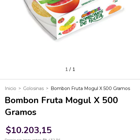
1
/
1
Inicio
>
Golosinas
>
Bombon Fruta Mogul X 500 Gramos
Bombon Fruta Mogul X 500
Gramos
$10.203,15
Precio sin impuestos
$8.432,36