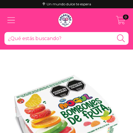
🍭 Un mundo dulce te espera
0