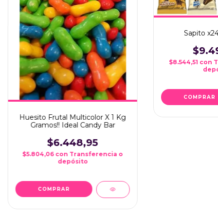
Sapito x2
$9.4
$8.544,51
con
T
depó
COMPRAR
Huesito Frutal Multicolor X 1 Kg
Gramos!! Ideal Candy Bar
$6.448,95
$5.804,06
con
Transferencia o
depósito